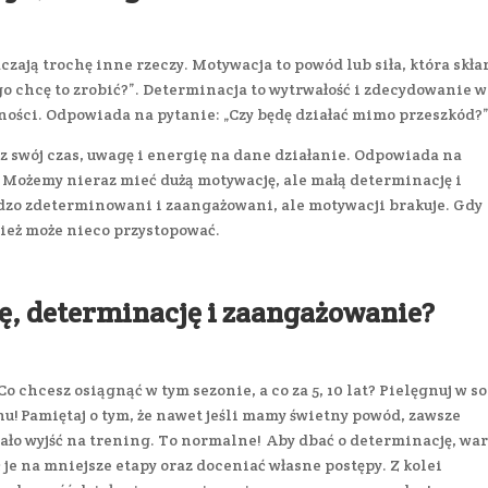
aczają trochę inne rzeczy.
Motywacja
to powód lub siła, która skła
o chcę to zrobić?”.
Determinacja
to wytrwałość i zdecydowanie w
dności. Odpowiada na pytanie: „Czy będę działać mimo przeszkód?”
sz swój czas, uwagę i energię na dane działanie. Odpowiada na
”. Możemy nieraz mieć dużą motywację, ale małą determinację i
dzo zdeterminowani i zaangażowani, ale motywacji brakuje. Gdy
nież może nieco przystopować.
ę, determinację i zaangażowanie?
 Co chcesz osiągnąć w tym sezonie, a co za 5, 10 lat? Pielęgnuj w s
u! Pamiętaj o tym, że nawet jeśli mamy świetny powód, zawsze
ało wyjść na trening. To normalne! Aby dbać o determinację, wa
 je na mniejsze etapy oraz doceniać własne postępy. Z kolei