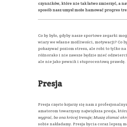
czynników, które nie tak łatwo zmierzyć, a n
sposób nasz umysł może hamować progres treni
Co by było, gdyby nasze sportowe zegarki mog
wiary we własne możliwości, motywacji? Co b
pokazywać poziom stresu, ale robi to tylko n
różnorako i nie zawsze będzie mieć odzwierc
ale nie jako pewnik i stuprocentową prawdę.
Presja
Presja często kojarzy się nam z profesjonaln
amatorom towarzyszy największa presja, któr
wygrać, bo ona krócej trenuje; Muszę złamać okr
sobie nakładamy. Presja bycia coraz lepszą m