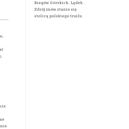
Biegów Górskich. Lądek-
Zdrój znów stanie się
stolicą polskiego trailu
e,
e
ać
ę,
nie
ame
 nie