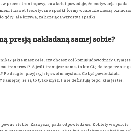
 w proces treningowy, co z kolei powoduje, że motywacja spada.
mem i nawet teoretyczne spadki formy wcale nie muszą oznaczać
do góry, ale krzywa, zaliczająca wzrosty i spadki.
rną presją nakładaną samej sobie?
wynika? Jakie masz cele, czy chcesz coś komuś udowodnić? Czym jes
mu trenerowi? A jeśli trenujesz sama, to kto Cię do tego trening
? Po drugie, przyjrzyj się swoim myślom. Co byś powiedziała
? Pamiętaj, że są to tylko myśli i nie definiują tego, kim jesteś.
ą pewne siebie. Zazwyczaj pada odpowiedź
nie.
Kobiety w sporcie