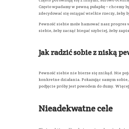
często porównują się z innymi, surowo ocenia
Często wpadamy w pewną pułapkę – chcemy być
zdecydować się osiągać wielkie rzeczy, żeby 
Pewność siebie może hamować nasz progres w
siebie, żeby zacząć biegać szybciej, żeby zapi
Jak radzić sobie z niską p
Pewność siebie nie bierze się znikąd. Nie p
konkretne działania. Pokazując samym sobie, ż
podjęcie próby jest powodem do dumy. Więce
Nieadekwatne cele