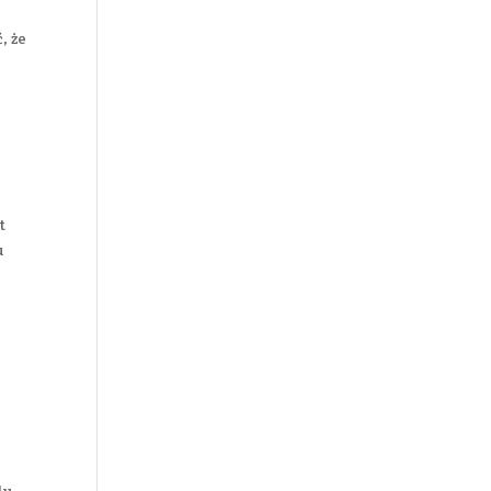
, że
t
u