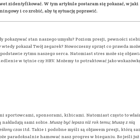
awet zidentyfikować. W tym artykule postaram się pokazać, w jaki
ngowy i co zrobić, aby tę sytuację poprawić.
ły pokazywać stan naszego umysłu? Poziom presji, pewności siebi
y wtedy pokazał Twój zegarek? Nowoczesny sprzęt co prawda moż
a podstawie rytmu naszego serca. Natomiast stres może się objawi
iedlenie w tętnie czy HRV. Możemy to potraktować jako wskazówk
ymi sportowcami, sponsorami, kibicami. Natomiast często to właś
ą nakładają sami sobie.
Muszę być lepsza niż rok temu; Muszę z nią
eślony czas
itd. Takie i podobne myśli są objawem presji, którą s
oże paradoksalnie hamować nasz progres w bieganiu. Bo jeśli już