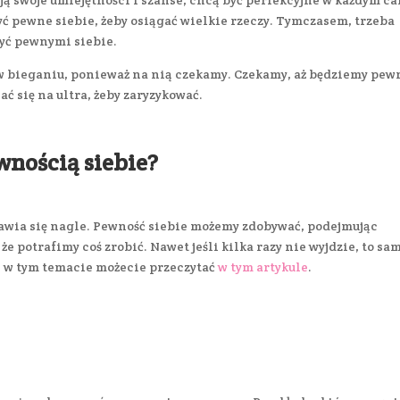
ją swoje umiejętności i szanse, chcą być perfekcyjne w każdym ca
 pewne siebie, żeby osiągać wielkie rzeczy. Tymczasem, trzeba
być pewnymi siebie.
 bieganiu, ponieważ na nią czekamy. Czekamy, aż będziemy pew
sać się na ultra, żeby zaryzykować.
ewnością siebie?
ojawia się nagle. Pewność siebie możemy zdobywać, podejmując
e potrafimy coś zrobić. Nawet jeśli kilka razy nie wyjdzie, to sa
j w tym temacie możecie przeczytać
w tym artykule
.