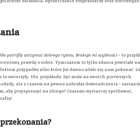
larność działania, ograniczanie rozpraszaczy oraz dostrzegan
.
nania
 Nie potrafię utrzymać dobrego rytmu. Brakuje mi szybkości
– to przyk
ocentową prawdę o sobie. Tymczasem to tylko zdania powstałe n
efektem przypadku albo które już dawno udało się nam pokonać. L
 to uwierzyły. Dla przykładu: być może na swoich pierwszych
hodziły, ale z czasem na pewno nabrałaś doświadczenia – zastan
 tym, aby przyspieszyć na zbiegu? Czasami wystarczy spróbować,
rafię!
e przekonania?