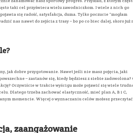
cznie zahamować nasz sportowy progres. Przykład, z którym częst
ęsto taki cel przyświeca wielu zawodniczkom. I wiele z nich go
e pojawia się radość, satysfakcja, duma. Tylko poczucie “mogłam
dzić nas nawet do zejścia z trasy – bo po co biec dalej, skoro już 
le?
y, jak dobre przygotowanie. Nawet jeśli nie masz pojęcia, jaki
o powszechne – zastanów się, kiedy będziesz z siebie zadowolona?
akcję? Oczywiście w trakcie wyścigu może pojawić się wiele trudn
lu. Dlatego trzeba zachować elastyczność, mieć plan A, B i C,
danym momencie. Więcej o wyznaczaniu celów możesz przeczytać
cja, zaangażowanie