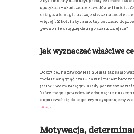
Zbyt ambitny albo zbyt prosty cel może skute
spotykam – ukończenie zawodów w limicie. Cz
osiąga, ale nagle okazuje się, że na mecie ni
więcej”. Z kolei zbyt ambitny cel może doprowa
pewno nie osiągnę danego czasu, miejsca?
Jak wyznaczać właściwe ce
Dobry cel na zawody jest niemal tak samo ważn
możesz osiągnąć czas – co w ultra jest bardz
jest w Twoim zasięgu? Kiedy poczujesz satysf
które mogą spowodować odsunięcie naszego ce
dopasować się do tego, czym dysponujemy w 
tutaj
.
Motywacja, determina