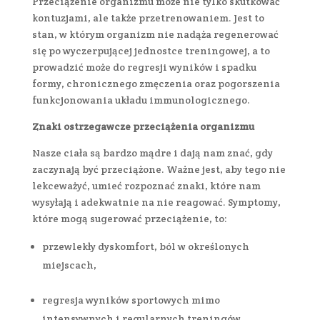
Przeciążenie organizmu może nie tylko skutkować
kontuzjami, ale także przetrenowaniem. Jest to
stan, w którym organizm nie nadąża regenerować
się po wyczerpującej jednostce treningowej, a to
prowadzić może do regresji wyników i spadku
formy, chronicznego zmęczenia oraz pogorszenia
funkcjonowania układu immunologicznego.
Znaki ostrzegawcze przeciążenia organizmu
Nasze ciała są bardzo mądre i dają nam znać, gdy
zaczynają być przeciążone. Ważne jest, aby tego nie
lekceważyć, umieć rozpoznać znaki, które nam
wysyłają i adekwatnie na nie reagować. Symptomy,
które mogą sugerować przeciążenie, to:
przewlekły dyskomfort, ból w określonych
miejscach,
regresja wyników sportowych mimo
intensywnych i regularnych treningów,