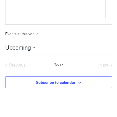
Events at this venue
Upcoming
Select
date.
Previous
Today
Next
Events
Events
Subscribe to calendar