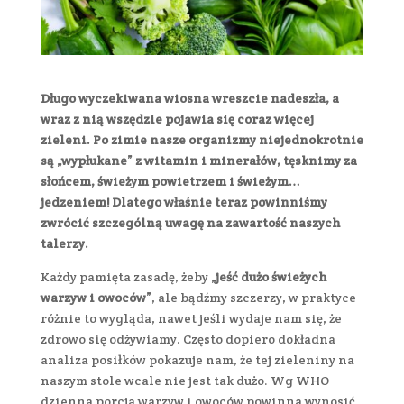
Długo wyczekiwana wiosna wreszcie nadeszła, a
wraz z nią wszędzie pojawia się coraz więcej
zieleni. Po zimie nasze organizmy niejednokrotnie
są „wypłukane” z witamin i minerałów, tęsknimy za
słońcem, świeżym powietrzem i świeżym…
jedzeniem! Dlatego właśnie teraz powinniśmy
zwrócić szczególną uwagę na zawartość naszych
talerzy.
Każdy pamięta zasadę, żeby
„jeść dużo świeżych
warzyw i owoców”
, ale bądźmy szczerzy, w praktyce
różnie to wygląda, nawet jeśli wydaje nam się, że
zdrowo się odżywiamy. Często dopiero dokładna
analiza posiłków pokazuje nam, że tej zieleniny na
naszym stole wcale nie jest tak dużo. Wg WHO
dzienna porcja warzyw i owoców powinna wynosić