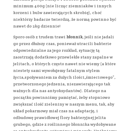
minimum 400g (nie licząc ziemniaków i innych
korzeni i bulw zawierających skrobię), choć
niektórzy badacze twierdzą, że normą powinno być
nawet do 2kg dziennie!
Sporo osób z trudem trawi
błonnik
, jeśli nie jadali
go przez dłuższy czas, ponieważ utracili bakterie
odpowiedzialne za jego rozkład, sytuację tą
zaostrzają dodatkowo przewlekłe stany zapalne w
jelitach, o których często nawet nie wiemy (a które
niestety sami wywołujemy fatalnym stylem
życia,spożywaniem za dużych ilości„śmieciowego”,
przetworzonego jedzenia, niezawierającego tak
ważnych dla nas antyoksydantów). Dlatego na
początku powinniśmy pamiętać, żeby stopniowo
zwiększać ilość zieleniny w naszym menu, tak, aby
układ pokarmowy miał czas na adaptację, i
odbudowę prawidłowej flory bakteryjnej jelita
grubego, gdzie z roślinnego błonnika wydobywane
są antyoksydanty, witaminy i minerały. Unikniemy