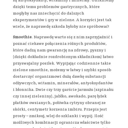
dzięki temu problemów gastrycznych, które
mogłyby nas zniechęcić do dalszych
eksperymentów i gry w zielone. A korzyści jest tak
wiele, że naprawdę szkoda byłoby nie spróbować!
Smoothie
. Naprawdę warto się z nim zaprzyjaźnić i
poznać ciekawe połączenia różnych produktów,
które dadzą nam gwarancję na zdrowy, pyszny i
(dzięki dokładnie rozdrobionym składnikom) łatwo
przyswajalny posiłek. Wypijając codziennie takie
zielone smoothie, możemy w łatwy i szybki sposób
dostarczyć organizmowi dużą dawkę substancji
odżywczych, witamin, minerałów, antyoksydantów
i błonnika. Dwie czy trzy garście jarmużu (szpinaku
czy innej zieleniny), jabłko, awokado, parę łyżek
płatków owsianych, połówka cytryny obranej ze
skórki, centymetr korzenia imbiru. Przepis jest
prosty – zmiksuj, wlej do szklanki i wypij. Ilość
możliwych kombinacji ogranicza właściwie tylko