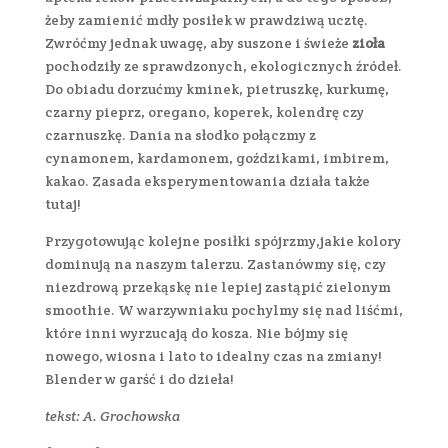
żeby zamienić mdły posiłek w prawdziwą ucztę.
Zwróćmy jednak uwagę, aby suszone i świeże
zioła
pochodziły ze sprawdzonych, ekologicznych źródeł.
Do obiadu dorzućmy kminek, pietruszkę, kurkumę,
czarny pieprz, oregano, koperek, kolendrę czy
czarnuszkę. Dania na słodko połączmy z
cynamonem, kardamonem, goździkami, imbirem,
kakao. Zasada eksperymentowania działa także
tutaj!
Przygotowując kolejne posiłki spójrzmy,jakie kolory
dominują na naszym talerzu. Zastanówmy się, czy
niezdrową przekąskę nie lepiej zastąpić zielonym
smoothie. W warzywniaku pochylmy się nad liśćmi,
które inni wyrzucają do kosza. Nie bójmy się
nowego, wiosna i lato to idealny czas na zmiany!
Blender w garść i do dzieła!
tekst: A. Grochowska