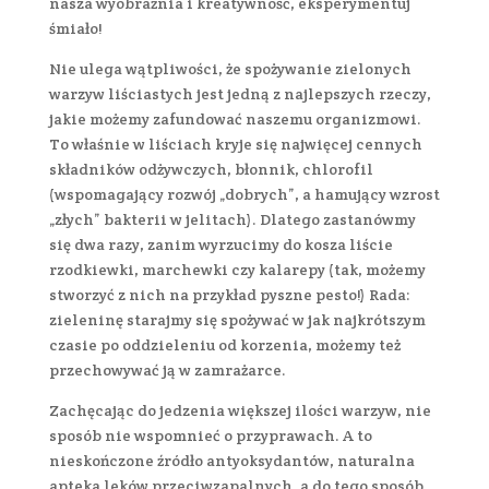
nasza wyobraźnia i kreatywność, eksperymentuj
śmiało!
Nie ulega wątpliwości, że spożywanie zielonych
warzyw liściastych jest jedną z najlepszych rzeczy,
jakie możemy zafundować naszemu organizmowi.
To właśnie w liściach kryje się najwięcej cennych
składników odżywczych, błonnik, chlorofil
(wspomagający rozwój „dobrych”, a hamujący wzrost
„złych” bakterii w jelitach). Dlatego zastanówmy
się dwa razy, zanim wyrzucimy do kosza liście
rzodkiewki, marchewki czy kalarepy (tak, możemy
stworzyć z nich na przykład pyszne pesto!) Rada:
zieleninę starajmy się spożywać w jak najkrótszym
czasie po oddzieleniu od korzenia, możemy też
przechowywać ją w zamrażarce.
Zachęcając do jedzenia większej ilości warzyw, nie
sposób nie wspomnieć o przyprawach. A to
nieskończone źródło antyoksydantów, naturalna
apteka leków przeciwzapalnych, a do tego sposób,